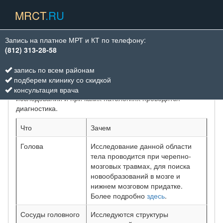
MRCT
.RU
Запись на платное МРТ и КТ по телефону:
(812) 313-28-58
КТ ВИДЫ ИССЛЕДОВАНИЙ
запись по всем районам
подберем клинику со скидкой
В этом разделе мы поговорим про виды КТ
консультация врача
исследований и при каких патологиях проводится
диагностика.
Что
Зачем
Голова
Исследование данной области
тела проводится при черепно-
мозговых травмах, для поиска
новообразований в мозге и
нижнем мозговом придатке.
Более подробно
здесь
.
Сосуды головного
Исследуются структуры