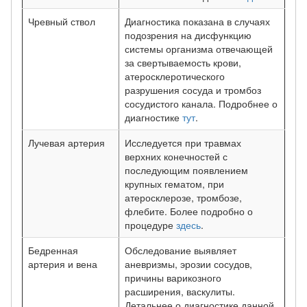
Чревный ствол
Диагностика показана в случаях
подозрения на дисфункцию
системы организма отвечающей
за свертываемость крови,
атеросклеротического
разрушения сосуда и тромбоз
сосудистого канала. Подробнее о
диагностике
тут
.
Лучевая артерия
Исследуется при травмах
верхних конечностей с
последующим появлением
крупных гематом, при
атеросклерозе, тромбозе,
флебите. Более подробно о
процедуре
здесь
.
Бедренная
Обследование выявляет
артерия и вена
аневризмы, эрозии сосудов,
причины варикозного
расширения, васкулиты.
Детальнее о диагностике данной