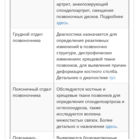
артрит, анкилозирующий
спондилоартрит, смещения
позвоночных дисков. Подробнее
здесь
.
Грудной отдел
Диагностика назначается для
позвоночника
определения реактивных
изменений в позвоночно
структуре, дистрофических
изменениях хрящевой ткани
позвонков, для выявления причин
деформации костного столба.
Детальнее о диагностике
тут
.
Поясничный отдел
Обследуются костные и
позвоночника
хрящевые ткани позвонков для
определения спондилоартроза и
остеохондроза, также
исследуются волокна
межостистых связок. Более
детально о назначении
здесь
.
Пояснично-
Выявляются болезнетворные