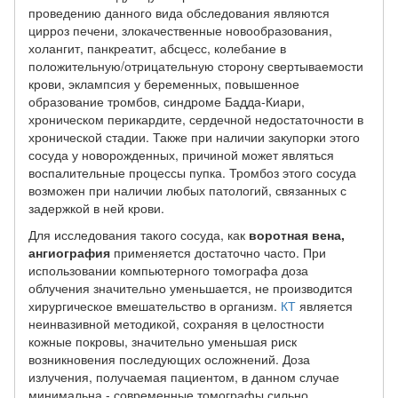
проведению данного вида обследования являются
цирроз печени, злокачественные новообразования,
холангит, панкреатит, абсцесс, колебание в
положительную/отрицательную сторону свертываемости
крови, эклампсия у беременных, повышенное
образование тромбов, синдроме Бадда-Киари,
хроническом перикардите, сердечной недостаточности в
хронической стадии. Также при наличии закупорки этого
сосуда у новорожденных, причиной может являться
воспалительные процессы пупка. Тромбоз этого сосуда
возможен при наличии любых патологий, связанных с
задержкой в ней крови.
Для исследования такого сосуда, как
воротная вена,
ангиография
применяется достаточно часто. При
использовании компьютерного томографа доза
облучения значительно уменьшается, не производится
хирургическое вмешательство в организм.
КТ
является
неинвазивной методикой, сохраняя в целостности
кожные покровы, значительно уменьшая риск
возникновения последующих осложнений. Доза
излучения, получаемая пациентом, в данном случае
минимальна - современные томографы сильно